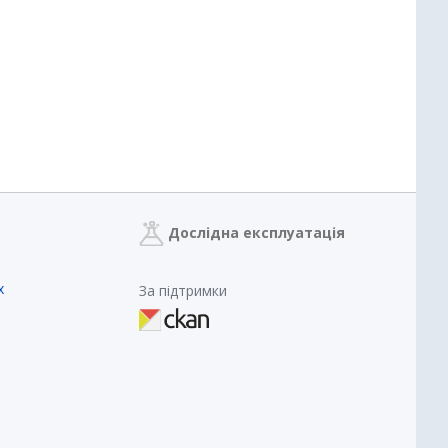
Дослідна експлуатація
х
За підтримки