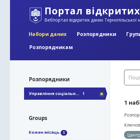
Портал відкритих
Вебпортал відкритих даних Тернопільської м
Набори даних
Розпорядники
Груп
Розпорядникам
Розпорядники
Управління соціальн...
1
1 наб
Розпор
Groups
Ключов
Кожен місяць
1
Центр