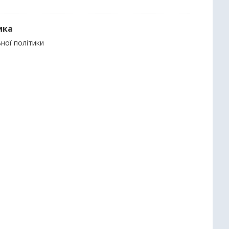
ика
ьної політики