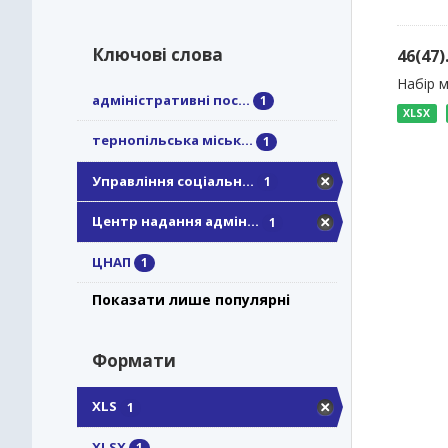
Ключові слова
46(47
Набір м
адміністративні пос...
1
XLSX
тернопільська міськ...
1
Управління соціальн...
1
Центр надання адмін...
1
ЦНАП
1
Показати лише популярні
Формати
XLS
1
XLSX
1