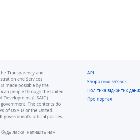
 the Transparency and
API
istration and Services
Зворотний зв'язок
is made possible by the
Політика відкритих дани
ican people through the United
nal Development (USAID)
Про портал
K government. The contents do
ews of USAID or the United
government’s official policies.
 будь ласка, напишіть нам: