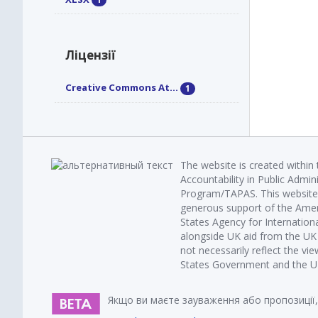
Ліцензії
Creative Commons At...
1
The website is created within
Accountability in Public Admin
Program/TAPAS. This website 
generous support of the Amer
States Agency for Internatio
alongside UK aid from the U
not necessarily reflect the vi
States Government and the UK 
Якщо ви маєте зауваження або пропозиції,