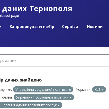
 даних Тернополя
іської ради
и
Запропонувати набір
Сервіси
Новини
ір даних знайдено
ядники:
Управління соціальної політики
Формати:
XLS
і слова:
Управління соціальної політики
 надання адміністративних послуг