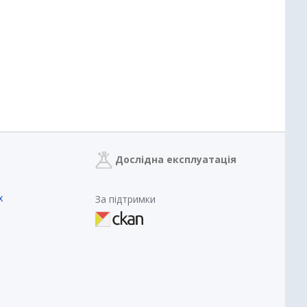
Дослідна експлуатація
х
За підтримки