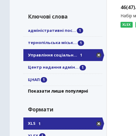
46(47
Набір м
Ключові слова
XLSX
адміністративні пос...
1
тернопільська міськ...
1
Управління соціальн...
1
Центр надання адмін...
1
ЦНАП
1
Показати лише популярні
Формати
XLS
1
XLSX
1