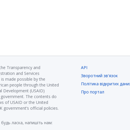
 the Transparency and
API
istration and Services
Зворотний зв'язок
is made possible by the
Політика відкритих дани
ican people through the United
nal Development (USAID)
Про портал
K government. The contents do
ews of USAID or the United
government’s official policies.
 будь ласка, напишіть нам: