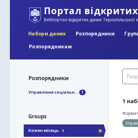
Портал відкритих
Вебпортал відкритих даних Тернопільської м
Набори даних
Розпорядники
Груп
Розпорядникам
Розпорядники
Управління соціальн...
1
1 наб
Формат
Groups
Управ
Кожен місяць
1