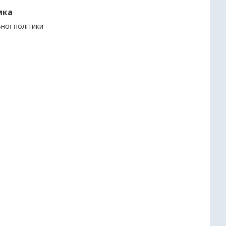
ика
ьної політики