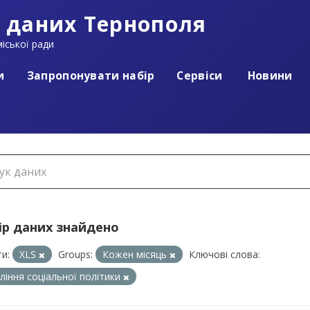
 даних Тернополя
іської ради
и
Запропонувати набір
Сервіси
Новини
ір даних знайдено
и:
XLS
Groups:
Кожен місяць
Ключові слова:
ління соціальної політики