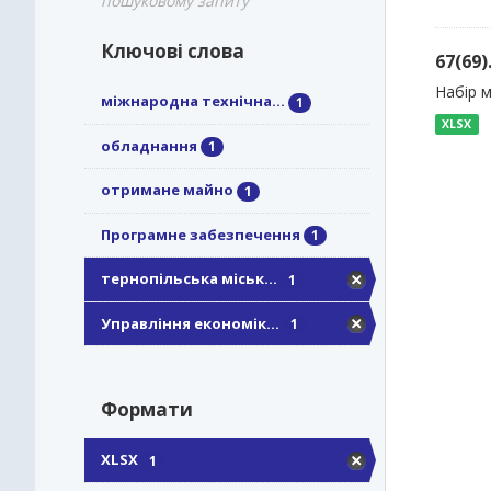
пошуковому запиту
Ключові слова
67(69
Набір 
міжнародна технічна...
1
XLSX
обладнання
1
отримане майно
1
Програмне забезпечення
1
тернопільська міськ...
1
Управління економік...
1
Формати
XLSX
1