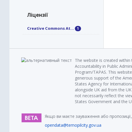
Ліцензії
Creative Commons At...
1
The website is created within
Accountability in Public Admin
Program/TAPAS. This website 
generous support of the Amer
States Agency for Internatio
alongside UK aid from the U
not necessarily reflect the vi
States Government and the UK 
Якщо ви маєте зауваження або пропозиції,
opendata@ternopilcity.gov.ua