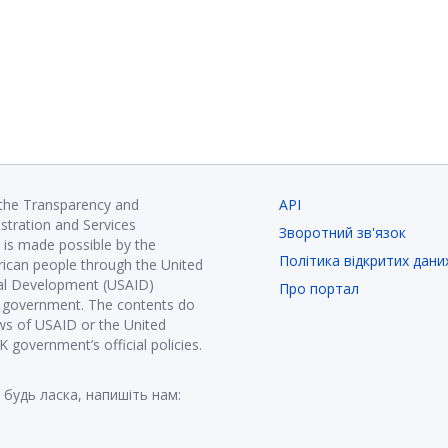
 the Transparency and
API
istration and Services
Зворотний зв'язок
is made possible by the
Політика відкритих дани
ican people through the United
nal Development (USAID)
Про портал
K government. The contents do
ews of USAID or the United
government’s official policies.
 будь ласка, напишіть нам: