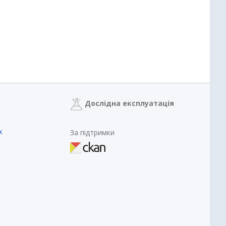
Дослідна експлуатація
х
За підтримки