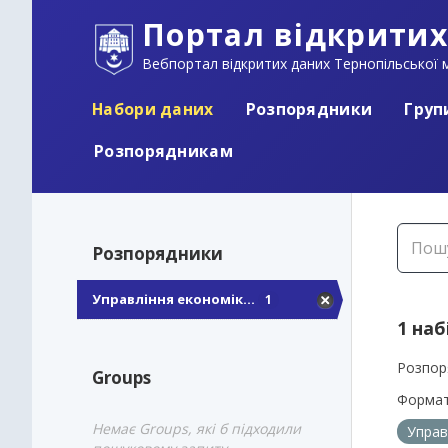
Портал відкритих
Вебпортал відкритих даних Тернопільської м
Набори даних
Розпорядники
Груп
Розпорядникам
Розпорядники
Управління економік...
1
1 наб
Розпор
Groups
Формат
Немає Groups, які б підходили
Управ