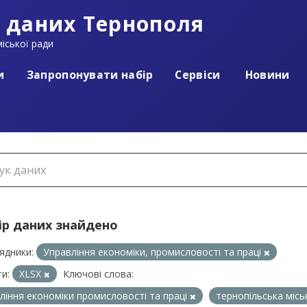
 даних Тернополя
іської ради
и
Запропонувати набір
Сервіси
Новини
ір даних знайдено
ядники:
Управління економіки, промисловості та праці
и:
XLSX
Ключові слова:
ління економіки промисловості та праці
тернопільська міс