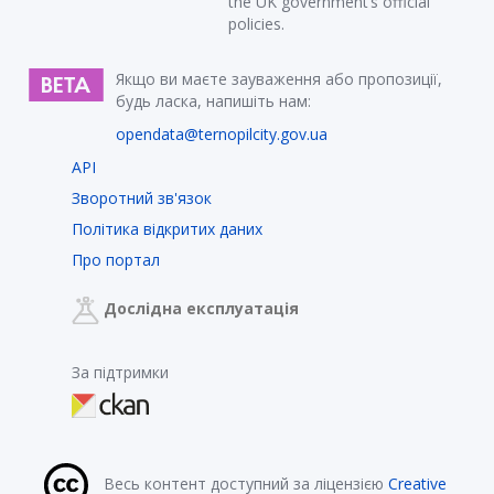
the UK government’s official
policies.
Якщо ви маєте зауваження або пропозиції,
будь ласка, напишіть нам:
opendata@ternopilcity.gov.ua
API
Зворотний зв'язок
Політика відкритих даних
Про портал
Дослідна експлуатація
За підтримки
Весь контент доступний за ліцензією
Creative