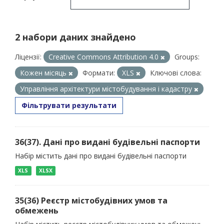
2 набори даних знайдено
Ліцензії:
Creative Commons Attribution 4.0
Groups:
Кожен місяць
Формати:
XLS
Ключові слова:
Управління архітектури містобудування і кадастру
Фільтрувати результати
36(37). Дані про видані будівельні паспорти
Набір містить дані про видані будівельні паспорти
XLS
XLSX
35(36) Реєстр містобудівних умов та
обмежень