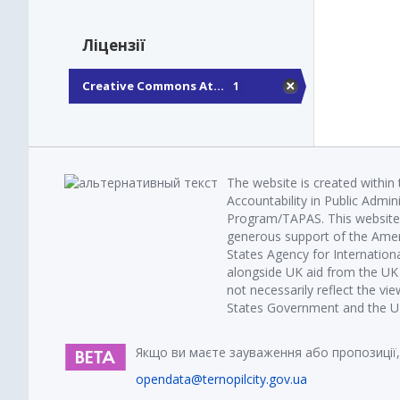
Ліцензії
Creative Commons At...
1
The website is created within
Accountability in Public Admin
Program/TAPAS. This website 
generous support of the Amer
States Agency for Internatio
alongside UK aid from the U
not necessarily reflect the vi
States Government and the UK 
Якщо ви маєте зауваження або пропозиції,
opendata@ternopilcity.gov.ua