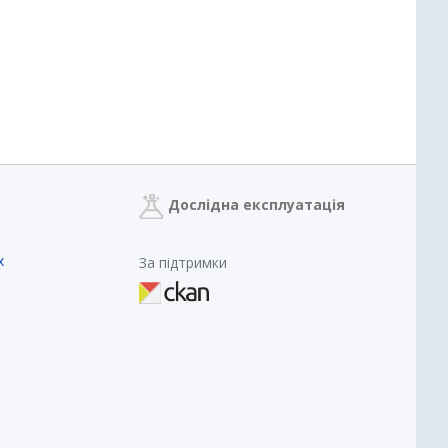
Дослідна експлуатація
х
За підтримки