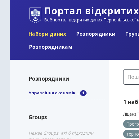
Портал відкритих
Вебпортал відкритих даних Тернопільської м
Набори даних
Розпорядники
Груп
Розпорядникам
Розпорядники
Управління економік...
1
1 наб
Ліцензії
Groups
Прогр
Немає Groups, які б підходили
терно