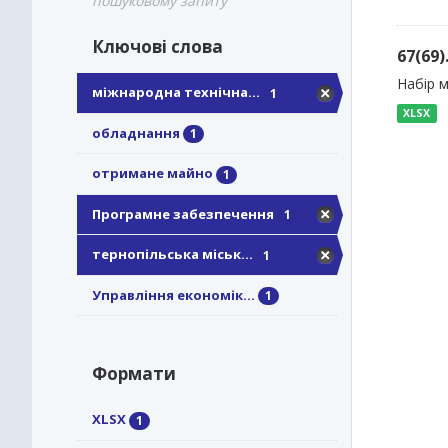
пошуковому запиту
Ключові слова
67(69
Набір 
міжнародна технічна...
1
XLSX
обладнання
1
отримане майно
1
Програмне забезпечення
1
тернопільська міськ...
1
Управління економік...
1
Формати
XLSX
1