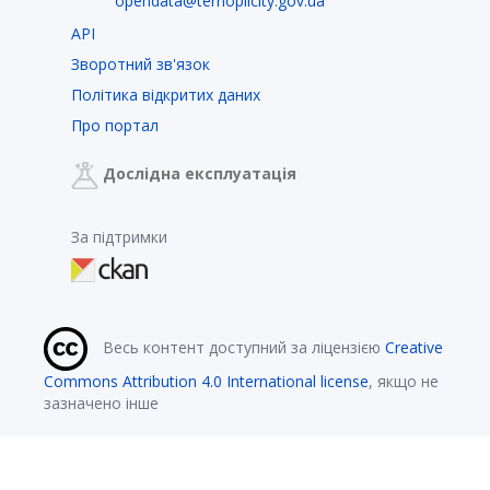
opendata@ternopilcity.gov.ua
API
Зворотний зв'язок
Політика відкритих даних
Про портал
Дослідна експлуатація
За підтримки
Весь контент доступний за ліцензією
Creative
Commons Attribution 4.0 International license
, якщо не
зазначено інше