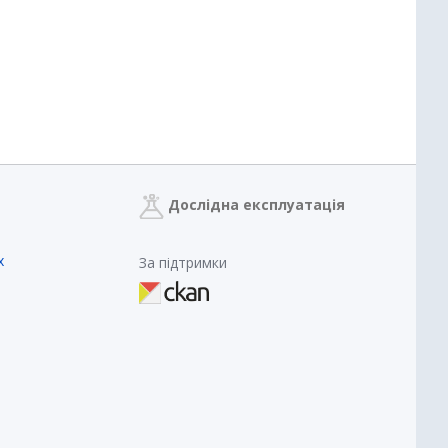
Дослідна експлуатація
х
За підтримки