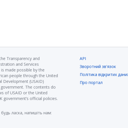
 the Transparency and
API
istration and Services
Зворотний зв'язок
is made possible by the
Політика відкритих дани
ican people through the United
nal Development (USAID)
Про портал
K government. The contents do
ews of USAID or the United
government’s official policies.
 будь ласка, напишіть нам: