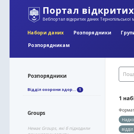
Портал відкритих
Вебпортал відкритих даних Тернопільської м
Набори даних
Розпорядники
Груп
Розпорядникам
Розпорядники
Відділ охорони здор...
1
1 наб
Формат
Groups
Надхо
Немає Groups, які б підходили
відді