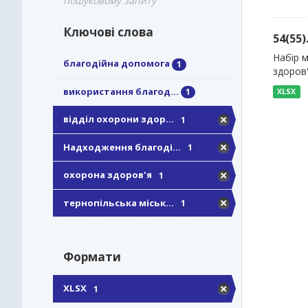
пошуковому запиту
Ключові слова
54(55
Набір 
благодійна допомога
1
здоров
використання благод...
1
XLSX
відділ охорони здор...
1
Надходження благоді...
1
охорона здоров'я
1
тернопільська міськ...
1
Формати
XLSX
1