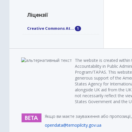
Ліцензії
Creative Commons At...
1
The website is created within
Accountability in Public Admin
Program/TAPAS. This website 
generous support of the Amer
States Agency for Internatio
alongside UK aid from the U
not necessarily reflect the vi
States Government and the UK 
Якщо ви маєте зауваження або пропозиції,
opendata@ternopilcity.gov.ua