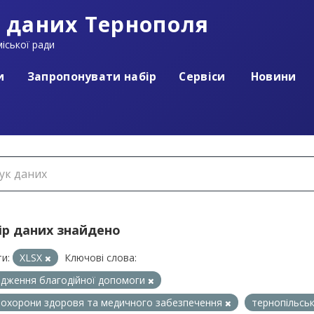
 даних Тернополя
іської ради
и
Запропонувати набір
Сервіси
Новини
ір даних знайдено
и:
XLSX
Ключові слова:
дження благодійної допомоги
л охорони здоровя та медичного забезпечення
тернопільськ