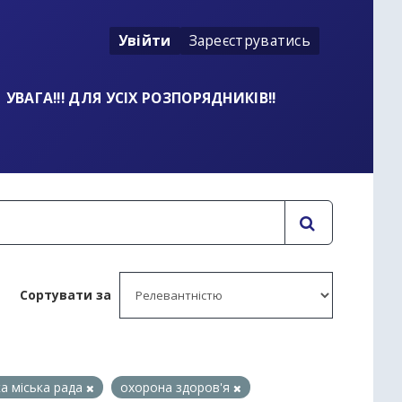
Увійти
Зареєструватись
УВАГА!!! ДЛЯ УСІХ РОЗПОРЯДНИКІВ!!
Сортувати за
а міська рада
охорона здоров'я