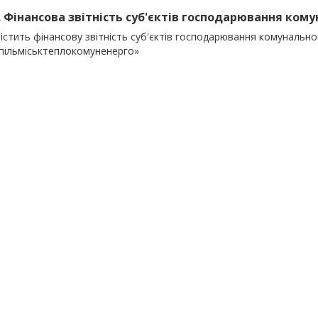
). Фінансова звітність суб'єктів господарювання кому
істить фінансову звітність суб'єктів господарювання комунальног
пільміськтеплокомуненерго»