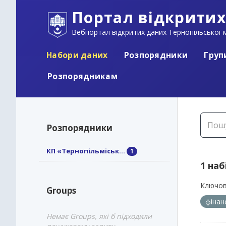
Портал відкритих
Вебпортал відкритих даних Тернопільської м
Набори даних
Розпорядники
Груп
Розпорядникам
Розпорядники
КП «Тернопільміськ...
1
1 наб
Ключов
Groups
фінан
Немає Groups, які б підходили