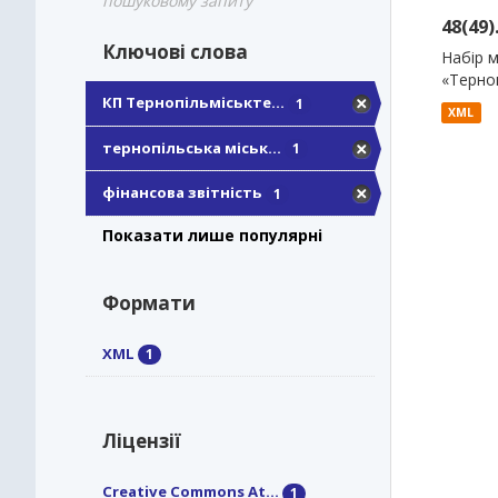
пошуковому запиту
48(49
Ключові слова
Набір м
«Терно
КП Тернопільміськте...
1
XML
тернопільська міськ...
1
фінансова звітність
1
Показати лише популярні
Формати
XML
1
Ліцензії
Creative Commons At...
1