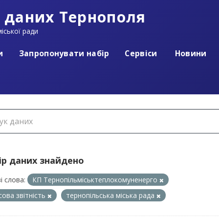
 даних Тернополя
іської ради
и
Запропонувати набір
Сервіси
Новини
ір даних знайдено
і слова:
КП Тернопільміськтеплокомуненерго
сова звітність
тернопільська міська рада