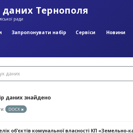
 даних Тернополя
іської ради
и
Запропонувати набір
Сервіси
Новини
ір даних знайдено
и:
DOCX
релік об’єктів комунальної власності КП «Земельно-