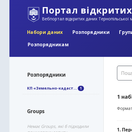
Портал відкритих
Вебпортал відкритих даних Тернопільської м
Набори даних
Розпорядники
Груп
Розпорядникам
Розпорядники
КП «Земельно-кадаст...
1
1 наб
Формат
Groups
Немає Groups, які б підходили
1. Пе