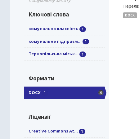
пошуковому запиту
Перелі
Ключові слова
DOCX
комунальна власність
1
комунальне підприєм...
1
Тернопільська міськ...
1
Формати
DOCX
1
Ліцензії
Creative Commons At...
1