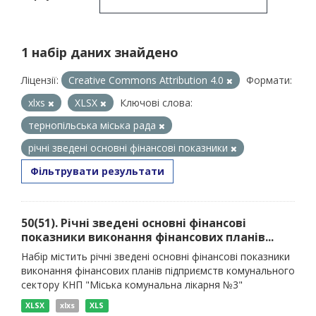
1 набір даних знайдено
Ліцензії:
Creative Commons Attribution 4.0
Формати:
xlxs
XLSX
Ключові слова:
тернопільська міська рада
річні зведені основні фінансові показники
Фільтрувати результати
50(51). Річні зведені основні фінансові
показники виконання фінансових планів...
Набір містить річні зведені основні фінансові показники
виконання фінансових планів підприємств комунального
сектору КНП "Міська комунальна лікарня №3"
XLSX
xlxs
XLS