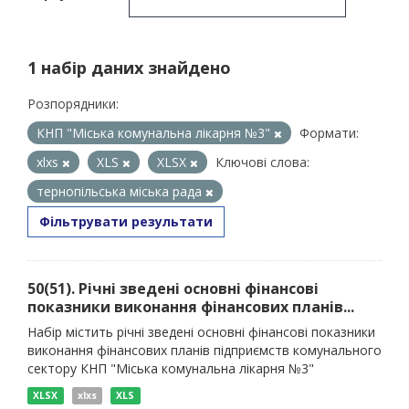
1 набір даних знайдено
Розпорядники:
КНП "Міська комунальна лікарня №3"
Формати:
xlxs
XLS
XLSX
Ключові слова:
тернопільська міська рада
Фільтрувати результати
50(51). Річні зведені основні фінансові
показники виконання фінансових планів...
Набір містить річні зведені основні фінансові показники
виконання фінансових планів підприємств комунального
сектору КНП "Міська комунальна лікарня №3"
XLSX
xlxs
XLS