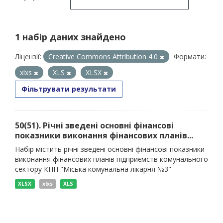
1 набір даних знайдено
Ліцензії:
Creative Commons Attribution 4.0
Формати:
xlxs
XLS
XLSX
Фільтрувати результати
50(51). Річні зведені основні фінансові
показники виконання фінансових планів...
Набір містить річні зведені основні фінансові показники
виконання фінансових планів підприємств комунального
сектору КНП "Міська комунальна лікарня №3"
XLSX
xlxs
XLS