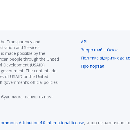
 the Transparency and
API
istration and Services
Зворотний зв'язок
is made possible by the
Політика відкритих дани
ican people through the United
nal Development (USAID)
Про портал
K government. The contents do
ews of USAID or the United
government’s official policies.
 будь ласка, напишіть нам:
Commons Attribution 4.0 International license
, якщо не зазначено і