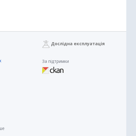
Дослідна експлуатація
х
За підтримки
нше