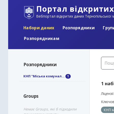
Портал відкритих
Вебпортал відкритих даних Тернопільської м
Набори даних
Розпорядники
Груп
Розпорядникам
Розпорядники
КНП "Міська комунал...
1
1 наб
Ліцензії
Groups
Ключов
Немає Groups, які б підходили
КНП м