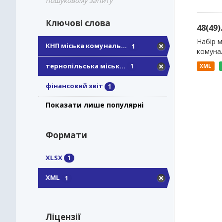
пошуковому запиту
Ключові слова
48(49
Набір м
КНП міська комуналь...
1
комуна
тернопільська міськ...
1
XML
фінансовий звіт
1
Показати лише популярні
Формати
XLSX
1
XML
1
Ліцензії