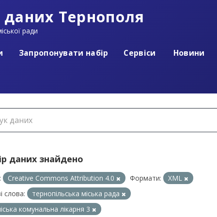
 даних Тернополя
іської ради
и
Запропонувати набір
Сервіси
Новини
ір даних знайдено
:
Creative Commons Attribution 4.0
Формати:
XML
і слова:
тернопільська міська рада
іська комунальна лікарня 3