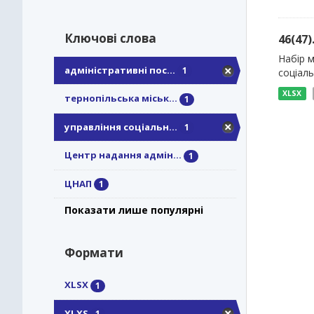
Ключові слова
46(47
Набір м
адміністративні пос...
1
соціаль
XLSX
тернопільська міськ...
1
управління соціальн...
1
Центр надання адмін...
1
ЦНАП
1
Показати лише популярні
Формати
XLSX
1
XLXS
1