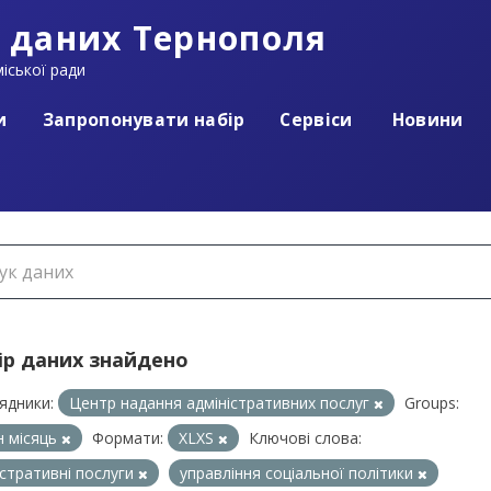
 даних Тернополя
іської ради
и
Запропонувати набір
Сервіси
Новини
ір даних знайдено
ядники:
Центр надання адміністративних послуг
Groups:
 місяць
Формати:
XLXS
Ключові слова:
істративні послуги
управління соціальної політики