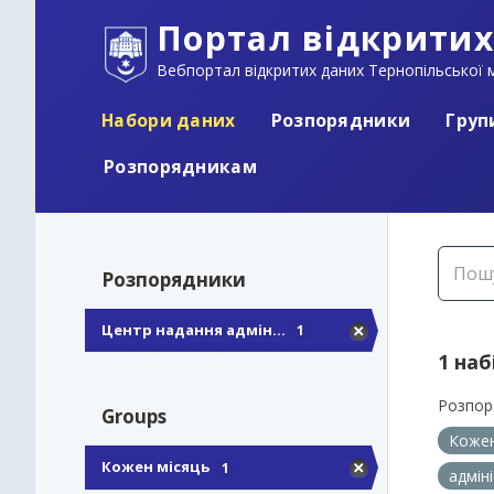
Портал відкритих
Вебпортал відкритих даних Тернопільської м
Набори даних
Розпорядники
Груп
Розпорядникам
Розпорядники
Центр надання адмін...
1
1 наб
Розпор
Groups
Кожен
Кожен місяць
1
адмін