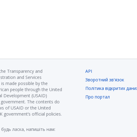
 the Transparency and
API
istration and Services
Зворотний зв'язок
is made possible by the
Політика відкритих дани
ican people through the United
nal Development (USAID)
Про портал
K government. The contents do
ews of USAID or the United
government’s official policies.
 будь ласка, напишіть нам: