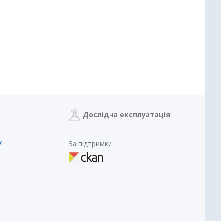
Дослідна експлуатація
х
За підтримки