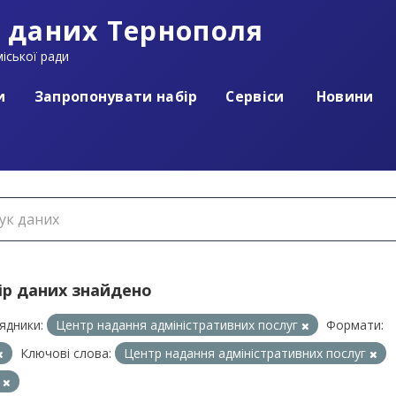
 даних Тернополя
іської ради
и
Запропонувати набір
Сервіси
Новини
ір даних знайдено
ядники:
Центр надання адміністративних послуг
Формати:
Ключові слова:
Центр надання адміністративних послуг
П