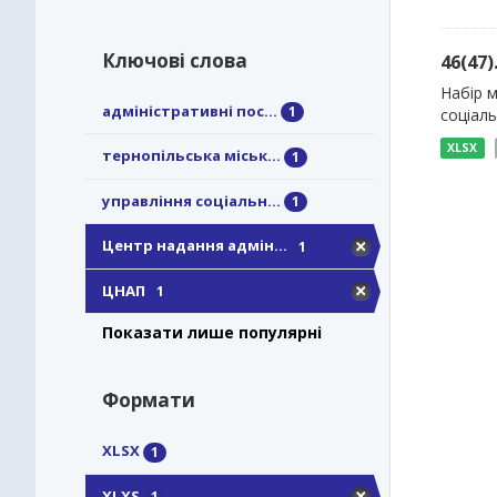
Ключові слова
46(47
Набір м
адміністративні пос...
1
соціаль
XLSX
тернопільська міськ...
1
управління соціальн...
1
Центр надання адмін...
1
ЦНАП
1
Показати лише популярні
Формати
XLSX
1
XLXS
1