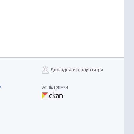
Дослідна експлуатація
х
За підтримки