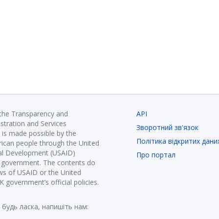
 the Transparency and
API
istration and Services
Зворотний зв'язок
is made possible by the
Політика відкритих дани
ican people through the United
nal Development (USAID)
Про портал
K government. The contents do
ews of USAID or the United
government’s official policies.
 будь ласка, напишіть нам: