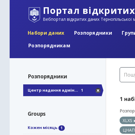
Портал відкритих
Вебпортал відкритих даних Тернопільської м
Набори даних
Розпорядники
Груп
Розпорядникам
Розпорядники
Центр надання адмін...
1
1 наб
Розпор
Groups
XLXS
Кожен місяць
1
ЦНА