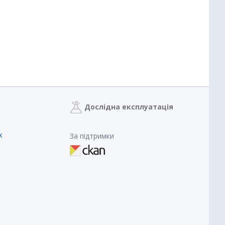
Дослідна експлуатація
х
За підтримки