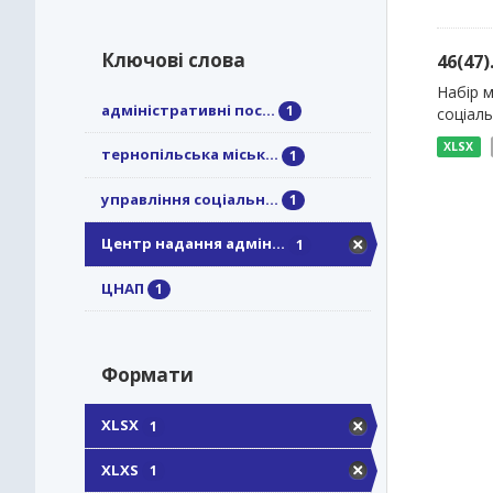
Ключові слова
46(47
Набір м
адміністративні пос...
1
соціаль
XLSX
тернопільська міськ...
1
управління соціальн...
1
Центр надання адмін...
1
ЦНАП
1
Формати
XLSX
1
XLXS
1