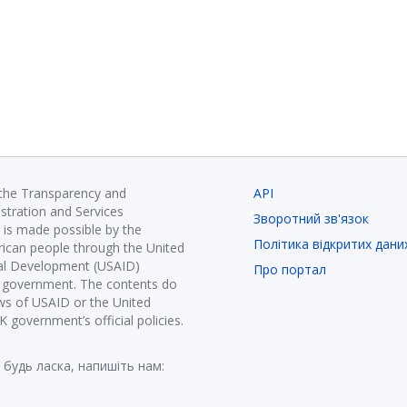
 the Transparency and
API
istration and Services
Зворотний зв'язок
is made possible by the
Політика відкритих дани
ican people through the United
nal Development (USAID)
Про портал
K government. The contents do
ews of USAID or the United
government’s official policies.
 будь ласка, напишіть нам: