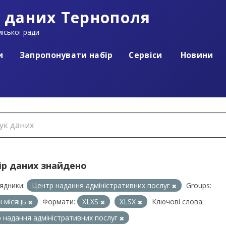
 даних Тернополя
іської ради
и
Запропонувати набір
Сервіси
Новини
ір даних знайдено
ядники:
Центр надання адміністративних послуг
Groups:
 місяць
Формати:
XLXS
XLSX
Ключові слова:
 надання адміністративних послуг