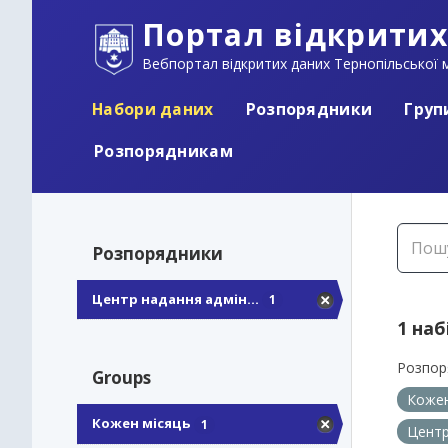
Портал відкритих
Вебпортал відкритих даних Тернопільської м
Набори даних
Розпорядники
Груп
Розпорядникам
Розпорядники
Центр надання адмін...
1
1 наб
Розпор
Groups
Кожен
Кожен місяць
1
Центр