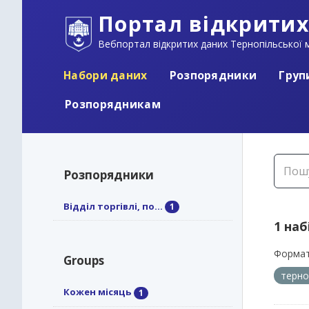
Портал відкритих
Вебпортал відкритих даних Тернопільської м
Набори даних
Розпорядники
Груп
Розпорядникам
Розпорядники
Відділ торгівлі, по...
1
1 наб
Формат
Groups
терно
Кожен місяць
1