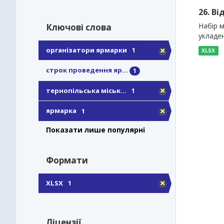
26. Ві
Набір м
Ключові слова
укладен
організатори ярмарки
1
XLSX
строк проведення яр...
1
тернопільська міськ...
1
ярмарка
1
Показати лише популярні
Формати
XLSX
1
Ліцензії