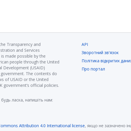
 the Transparency and
API
istration and Services
Зворотний зв'язок
is made possible by the
Політика відкритих дани
ican people through the United
nal Development (USAID)
Про портал
K government. The contents do
ews of USAID or the United
government’s official policies.
 будь ласка, напишіть нам:
Commons Attribution 4.0 International license
, якщо не зазначено і