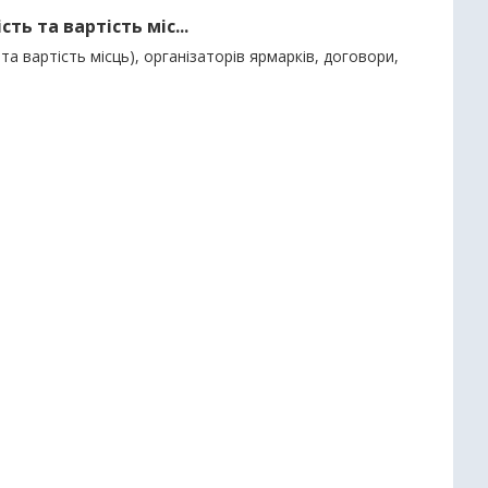
ть та вартість міс...
та вартість місць), організаторів ярмарків, договори,