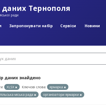
 даних Тернополя
іської ради
и
Запропонувати набір
Сервіси
Новини
ір даних знайдено
и:
XLSX
Ключові слова:
ярмарка
пільська міська рада
організатори ярмарки