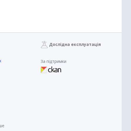
Дослідна експлуатація
х
За підтримки
нше