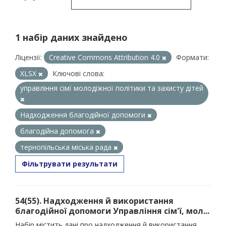
1 набір даних знайдено
Ліцензії:
Creative Commons Attribution 4.0
Формати:
XLSX
Ключові слова:
управління сімї молодіжної політики та захисту дітей
Надходження благодійної допомоги
благодійна допомога
тернопільська міська рада
Фільтрувати результати
54(55). Надходження й використання
благодійної допомоги Управління сім'ї, мол...
Набір містить дані про надходження й використання