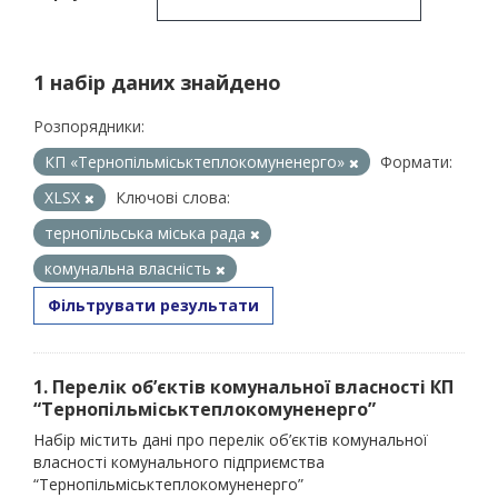
1 набір даних знайдено
Розпорядники:
КП «Тернопільміськтеплокомуненерго»
Формати:
XLSX
Ключові слова:
тернопільська міська рада
комунальна власність
Фільтрувати результати
1. Перелік об’єктів комунальної власності КП
“Тернопільміськтеплокомуненерго”
Набір містить дані про перелік об’єктів комунальної
власності комунального підприємства
“Тернопільміськтеплокомуненерго”