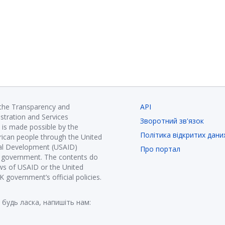
 the Transparency and
API
istration and Services
Зворотний зв'язок
is made possible by the
Політика відкритих дани
ican people through the United
nal Development (USAID)
Про портал
K government. The contents do
ews of USAID or the United
government’s official policies.
 будь ласка, напишіть нам: