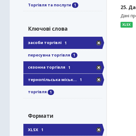
Торгівля та послуги
1
25. Да
Дані пр
XLSX
Ключові слова
засоби торгівлі
1
пересувна торгівля
1
сезонна торгівля
1
тернопільська міськ...
1
торгівля
1
Формати
XLSX
1