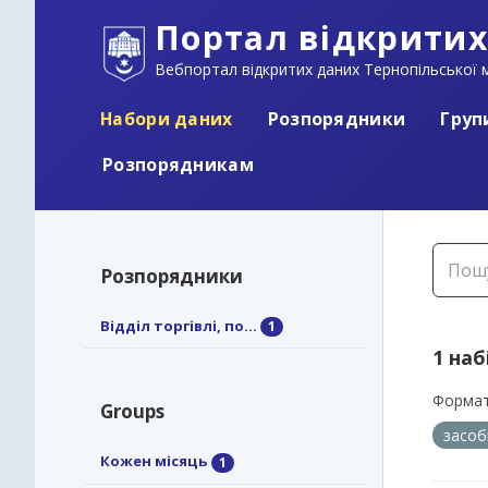
Портал відкритих
Вебпортал відкритих даних Тернопільської м
Набори даних
Розпорядники
Груп
Розпорядникам
Розпорядники
Відділ торгівлі, по...
1
1 наб
Формат
Groups
засоб
Кожен місяць
1