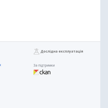
Дослідна експлуатація
х
За підтримки