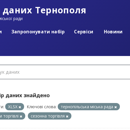
 даних Тернополя
іської ради
и
Запропонувати набір
Сервіси
Новини
ір даних знайдено
и:
XLSX
Ключові слова:
тернопільська міська рада
и торгівлі
сезонна торгівля