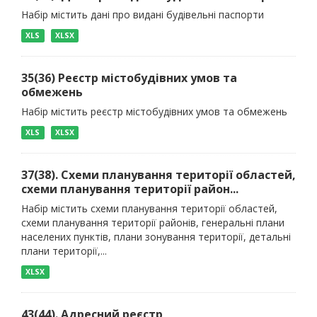
Набір містить дані про видані будівельні паспорти
XLS
XLSX
35(36) Реєстр містобудівних умов та
обмежень
Набір містить реєстр містобудівних умов та обмежень
XLS
XLSX
37(38). Схеми планування території областей,
схеми планування території район...
Набір містить схеми планування території областей,
схеми планування території районів, генеральні плани
населених пунктів, плани зонування території, детальні
плани території,...
XLSX
43(44). Адресний реєстр