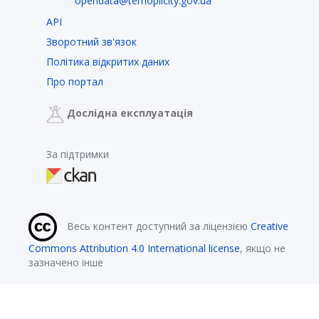
opendata@ternopilcity.gov.ua
API
Зворотний зв'язок
Політика відкритих даних
Про портал
Дослідна експлуатація
За підтримки
Весь контент доступний за ліцензією
Creative
Commons Attribution 4.0 International license
, якщо не
зазначено інше