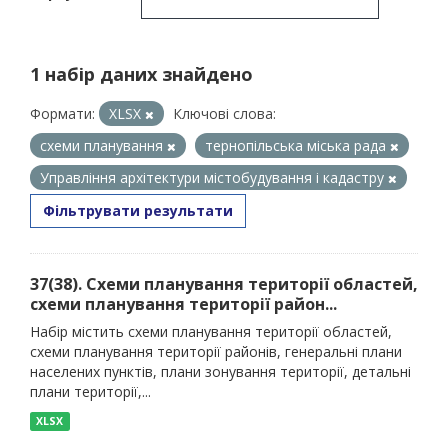
1 набір даних знайдено
Формати:
XLSX
Ключові слова:
схеми планування
тернопільська міська рада
Управління архітектури містобудування і кадастру
Фільтрувати результати
37(38). Схеми планування території областей,
схеми планування території район...
Набір містить схеми планування території областей,
схеми планування території районів, генеральні плани
населених пунктів, плани зонування території, детальні
плани території,...
XLSX