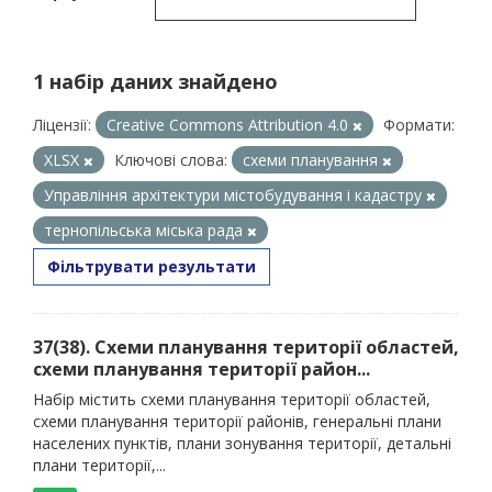
1 набір даних знайдено
Ліцензії:
Creative Commons Attribution 4.0
Формати:
XLSX
Ключові слова:
схеми планування
Управління архітектури містобудування і кадастру
тернопільська міська рада
Фільтрувати результати
37(38). Схеми планування території областей,
схеми планування території район...
Набір містить схеми планування території областей,
схеми планування території районів, генеральні плани
населених пунктів, плани зонування території, детальні
плани території,...