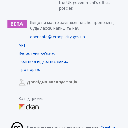
the UK government’s official
policies.
Якщо ви маєте зауваження або пропозиції,
будь ласка, напишіть нам:
opendata@ternopilcity.gov.ua
API
Зворотний зв'язок
Політика відкритих даних
Про портал
Дослідна експлуатація
За підтримки
Весь контент доступний за ліцензією
Creative