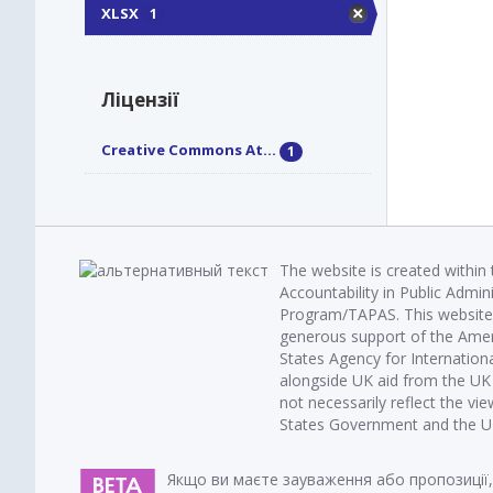
XLSX
1
Ліцензії
Creative Commons At...
1
The website is created within
Accountability in Public Admin
Program/TAPAS. This website 
generous support of the Amer
States Agency for Internatio
alongside UK aid from the U
not necessarily reflect the vi
States Government and the UK 
Якщо ви маєте зауваження або пропозиції,