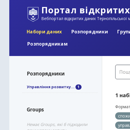
Портал відкритих
Вебпортал відкритих даних Тернопільської м
Набори даних
Розпорядники
Груп
Розпорядникам
Розпорядники
Управління розвитку...
1
1 наб
Формат
Groups
спожи
Немає Groups, які б підходили
управ