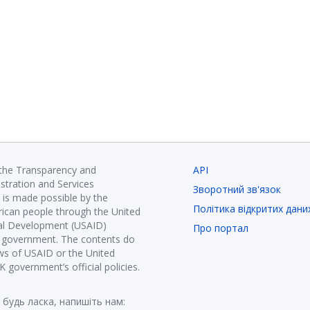
 the Transparency and
API
istration and Services
Зворотний зв'язок
is made possible by the
Політика відкритих дани
ican people through the United
nal Development (USAID)
Про портал
K government. The contents do
ews of USAID or the United
government’s official policies.
 будь ласка, напишіть нам: