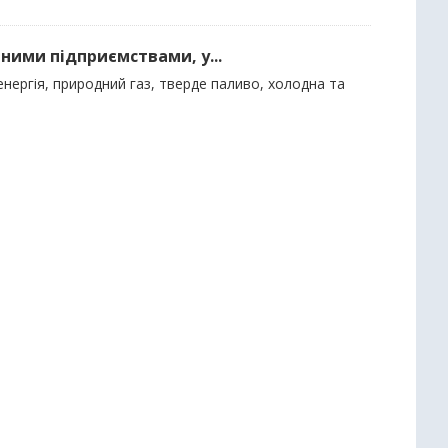
ними підприємствами, у...
нергія, природний газ, тверде паливо, холодна та