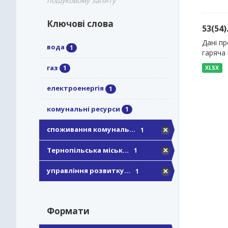
пошуковому запиту
Ключові слова
53(54
Дані пр
вода
1
гаряча 
газ
1
XLSX
електроенергія
1
комунальні ресурси
1
споживання комуналь...
1
Тернопільська міськ...
1
управління розвитку...
1
Формати