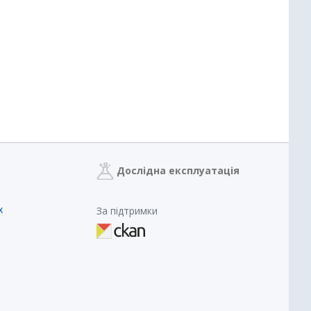
Дослідна експлуатація
х
За підтримки