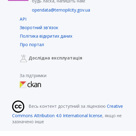
будь ласка, напишіть нам:
opendata@ternopilcity.gov.ua
API
Зворотний зв'язок
Політика відкритих даних
Про портал
Дослідна експлуатація
За підтримки
Весь контент доступний за ліцензією
Creative
Commons Attribution 4.0 International license
, якщо не
зазначено інше