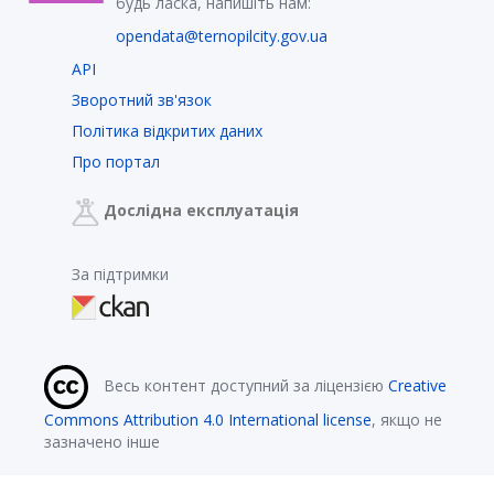
будь ласка, напишіть нам:
opendata@ternopilcity.gov.ua
API
Зворотний зв'язок
Політика відкритих даних
Про портал
Дослідна експлуатація
За підтримки
Весь контент доступний за ліцензією
Creative
Commons Attribution 4.0 International license
, якщо не
зазначено інше