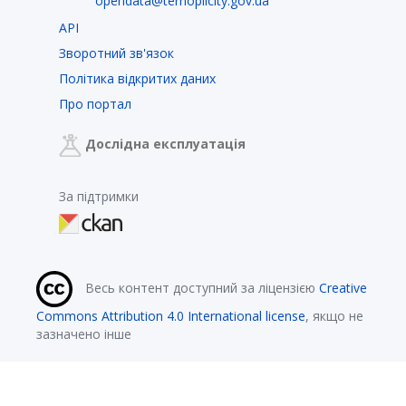
opendata@ternopilcity.gov.ua
API
Зворотний зв'язок
Політика відкритих даних
Про портал
Дослідна експлуатація
За підтримки
Весь контент доступний за ліцензією
Creative
Commons Attribution 4.0 International license
, якщо не
зазначено інше