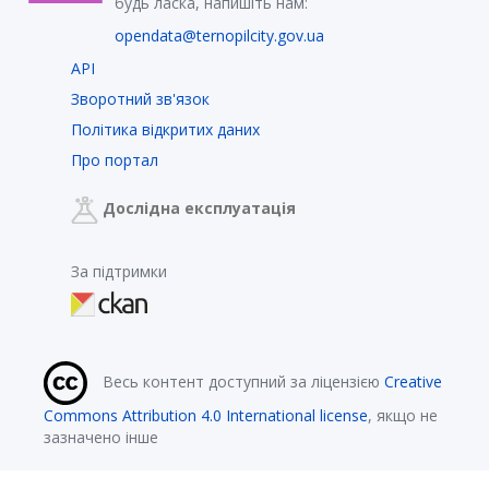
будь ласка, напишіть нам:
opendata@ternopilcity.gov.ua
API
Зворотний зв'язок
Політика відкритих даних
Про портал
Дослідна експлуатація
За підтримки
Весь контент доступний за ліцензією
Creative
Commons Attribution 4.0 International license
, якщо не
зазначено інше