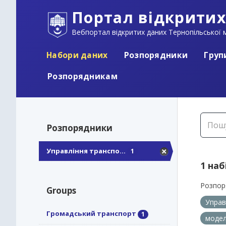
Портал відкритих
Вебпортал відкритих даних Тернопільської м
Набори даних
Розпорядники
Груп
Розпорядникам
Розпорядники
Управління транспо...
1
1 наб
Розпор
Groups
Управ
Громадський транспорт
1
модел