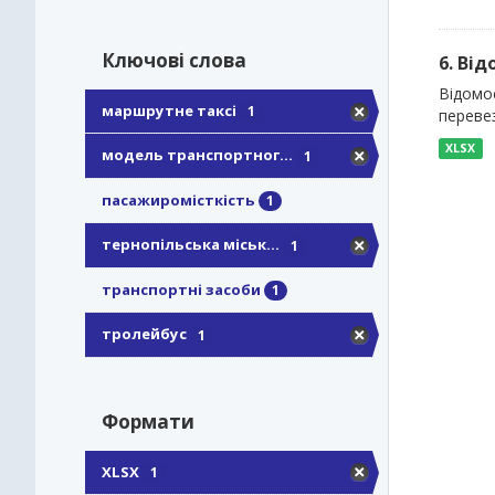
Ключові слова
6. Ві
Відомо
маршрутне таксі
1
перевез
XLSX
модель транспортног...
1
пасажиромісткість
1
тернопільська міськ...
1
транспортні засоби
1
тролейбус
1
Формати
XLSX
1