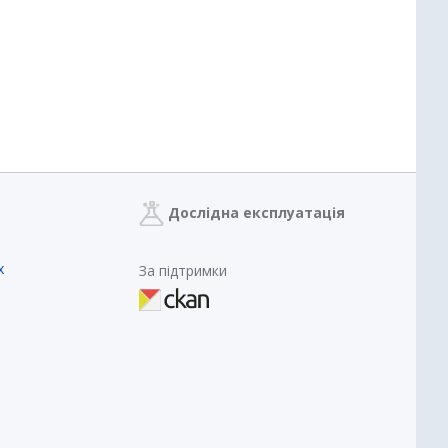
Дослідна експлуатація
х
За підтримки