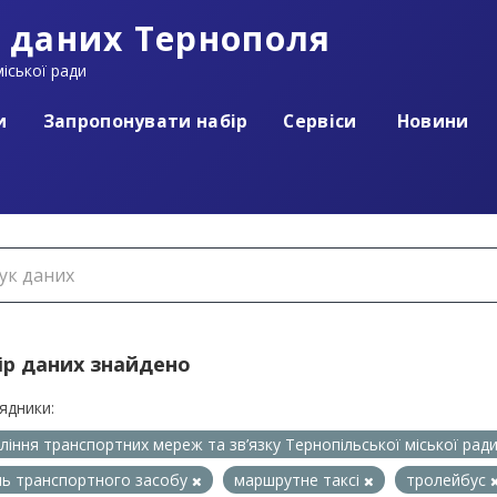
 даних Тернополя
іської ради
и
Запропонувати набір
Сервіси
Новини
ір даних знайдено
ядники:
ління транспортних мереж та зв’язку Тернопільської міської рад
ь транспортного засобу
маршрутне таксі
тролейбус