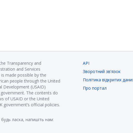
 the Transparency and
API
istration and Services
Зворотний зв'язок
is made possible by the
Політика відкритих дани
ican people through the United
nal Development (USAID)
Про портал
K government. The contents do
ews of USAID or the United
government’s official policies.
 будь ласка, напишіть нам: