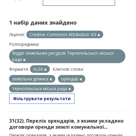
1 набір даних знайдено
Ліцензії:
Creative Commons Attribution 4.0
Розпорядники:
Відділ земельних ресурсів Тернопільської міської
ради
Формати:
XLSX
Ключові слова:
земельна ділянка
орендар
тернопільська міська рада
Фільтрувати результати
31(32). Перелік орендарів, з якими укладено
договори оренди землі комунальної...
Перелік орендарів, з якими укладено договори оренди