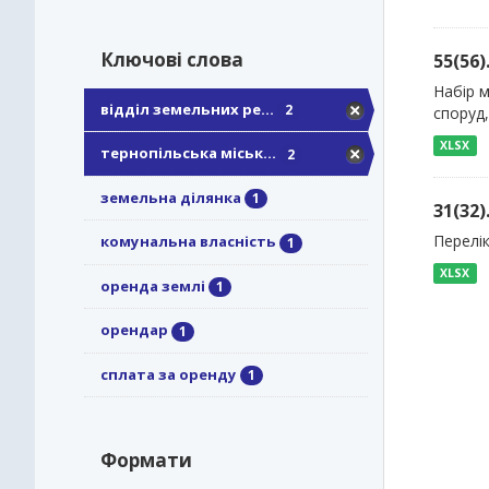
Ключові слова
55(56
Набір 
відділ земельних ре...
2
споруд,
XLSX
тернопільська міськ...
2
земельна ділянка
1
31(32
Перелік
комунальна власність
1
XLSX
оренда землі
1
орендар
1
сплата за оренду
1
Формати