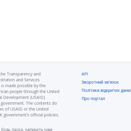
 the Transparency and
API
istration and Services
Зворотний зв'язок
is made possible by the
Політика відкритих дани
ican people through the United
nal Development (USAID)
Про портал
K government. The contents do
ews of USAID or the United
government’s official policies.
 будь ласка, напишіть нам: