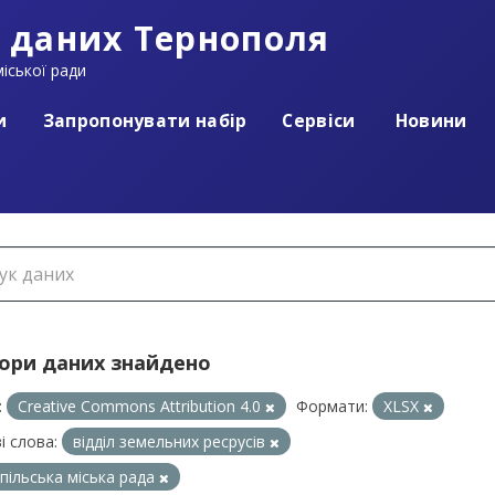
 даних Тернополя
іської ради
и
Запропонувати набір
Сервіси
Новини
бори даних знайдено
:
Creative Commons Attribution 4.0
Формати:
XLSX
і слова:
відділ земельних ресрусів
пільська міська рада