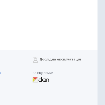
Дослідна експлуатація
х
За підтримки