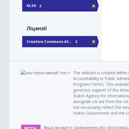
XLSX
2
Ліцензії
Creative Commons At...
2
The website is created within
Accountability in Public Admin
Program/TAPAS. This website 
generous support of the Amer
States Agency for Internatio
alongside UK aid from the U
not necessarily reflect the vi
States Government and the UK 
Якщо ви маєте зауваження або пропозиції,