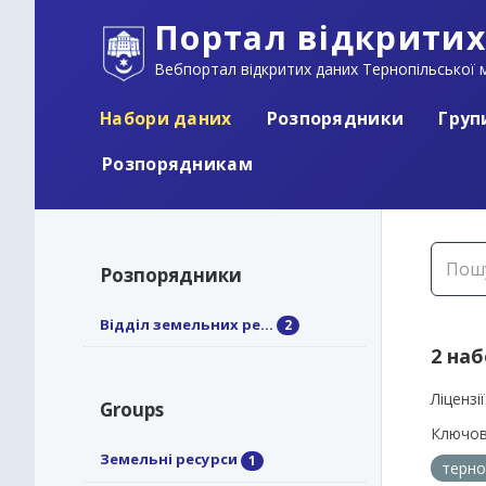
Портал відкритих
Вебпортал відкритих даних Тернопільської м
Набори даних
Розпорядники
Груп
Розпорядникам
Розпорядники
Відділ земельних ре...
2
2 на
Ліцензії
Groups
Ключов
Земельні ресурси
1
терно