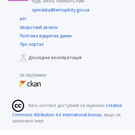
будь ласка, напишіть нам:
opendata@ternopilcity.gov.ua
API
Зворотний зв'язок
Політика відкритих даних
Про портал
Дослідна експлуатація
За підтримки
Весь контент доступний за ліцензією
Creative
Commons Attribution 4.0 International license
, якщо не
зазначено інше