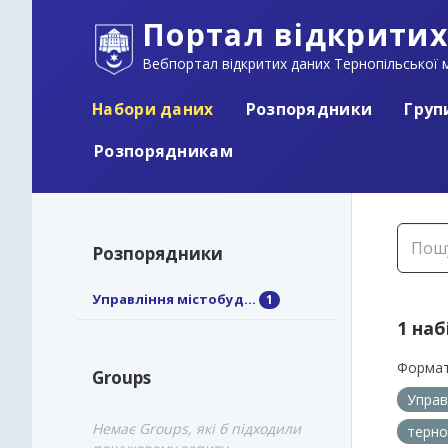
Портал відкритих
Вебпортал відкритих даних Тернопільської м
Набори даних
Розпорядники
Груп
Розпорядникам
Розпорядники
Управління містобуд...
1
1 наб
Формат
Groups
Управ
Немає Groups, які б підходили
терно