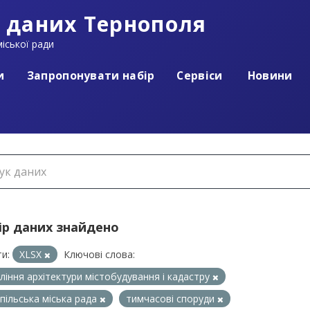
 даних Тернополя
іської ради
и
Запропонувати набір
Сервіси
Новини
ір даних знайдено
и:
XLSX
Ключові слова:
ління архітектури містобудування і кадастру
пільська міська рада
тимчасові споруди