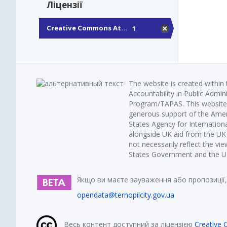
Ліцензії
Creative Commons At...
1
The website is created within
Accountability in Public Admin
Program/TAPAS. This website 
generous support of the Amer
States Agency for Internatio
alongside UK aid from the U
not necessarily reflect the vi
States Government and the UK 
Якщо ви маєте зауваження або пропозиції,
opendata@ternopilcity.gov.ua
Весь контент доступний за ліцензією
Creative 