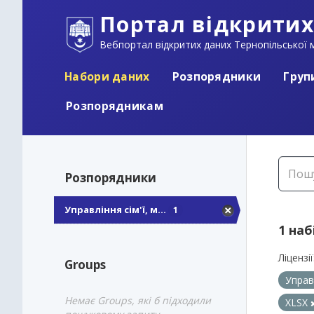
Портал відкритих
Вебпортал відкритих даних Тернопільської м
Набори даних
Розпорядники
Груп
Розпорядникам
Розпорядники
Управління сім'ї, м...
1
1 наб
Ліцензії
Groups
Управ
Немає Groups, які б підходили
XLSX