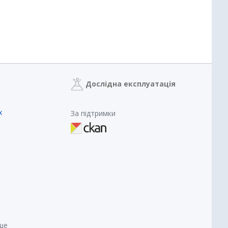
Дослідна експлуатація
х
За підтримки
нше