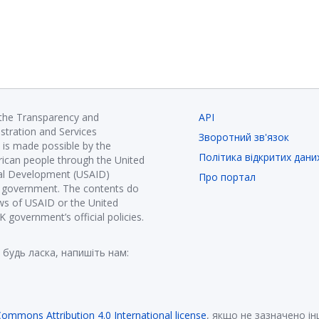
 the Transparency and
API
istration and Services
Зворотний зв'язок
is made possible by the
Політика відкритих дани
ican people through the United
nal Development (USAID)
Про портал
K government. The contents do
ews of USAID or the United
government’s official policies.
 будь ласка, напишіть нам:
Commons Attribution 4.0 International license
, якщо не зазначено і