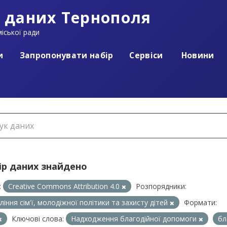
 даних Тернополя
іської ради
и
Запропонувати набір
Сервіси
Новини
ір даних знайдено
:
Creative Commons Attribution 4.0
Розпорядники:
ління сім'ї, молодіжної політики та захисту дітей
Формати:
Ключові слова:
Надходження благодійної допомоги
бл