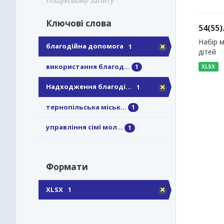
пошуковому запиту
Ключові слова
54(55
Набір м
благодійна допомога
1
дітей
використання благод...
1
XLSX
Надходження благоді...
1
тернопільська міськ...
1
управління сімї мол...
1
Формати
XLSX
1