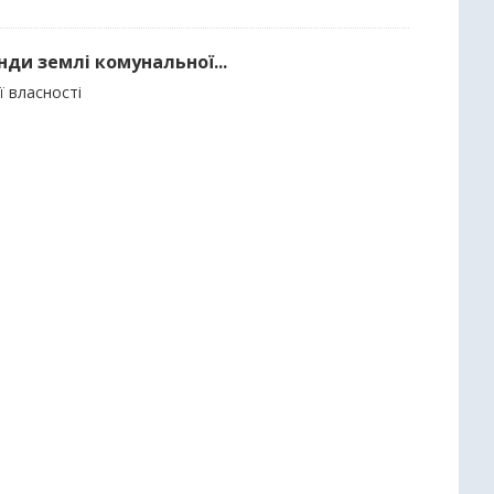
нди землі комунальної...
ї власності