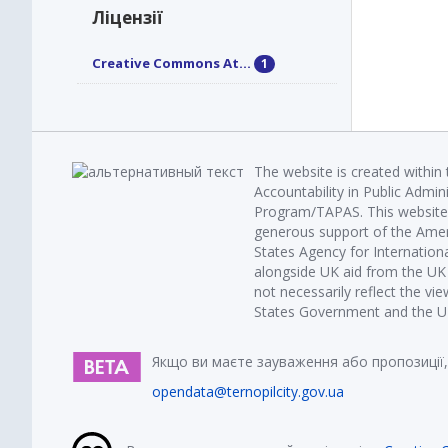
Ліцензії
Creative Commons At...
1
The website is created within
Accountability in Public Admin
Program/TAPAS. This website 
generous support of the Amer
States Agency for Internatio
alongside UK aid from the U
not necessarily reflect the vi
States Government and the UK 
Якщо ви маєте зауваження або пропозиції,
opendata@ternopilcity.gov.ua