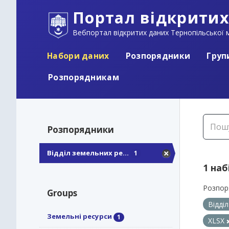
Портал відкритих
Вебпортал відкритих даних Тернопільської м
Набори даних
Розпорядники
Груп
Розпорядникам
Розпорядники
Відділ земельних ре...
1
1 наб
Розпор
Groups
Відді
Земельні ресурси
1
XLSX