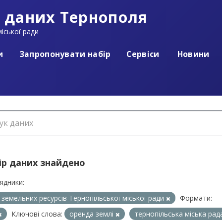
 даних Тернополя
іської ради
и
Запропонувати набір
Сервіси
Новини
ір даних знайдено
ядники:
л земельних ресурсів Тернопільської міської ради
Формати:
Ключові слова:
оренда землі
тернопільська міська ра