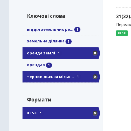
Ключові слова
31(32
Перелік
відділ земельних ре...
1
XLSX
земельна ділянка
1
оренда землі
1
орендар
1
тернопільська міськ...
1
Формати
XLSX
1