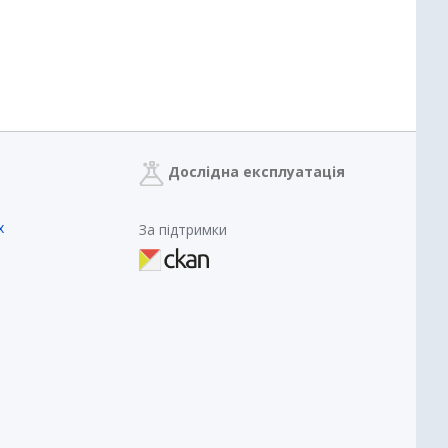
Дослідна експлуатація
х
За підтримки