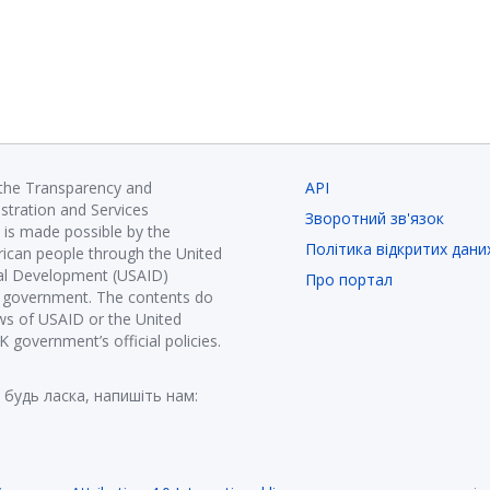
 the Transparency and
API
istration and Services
Зворотний зв'язок
is made possible by the
Політика відкритих дани
ican people through the United
nal Development (USAID)
Про портал
K government. The contents do
ews of USAID or the United
government’s official policies.
 будь ласка, напишіть нам: