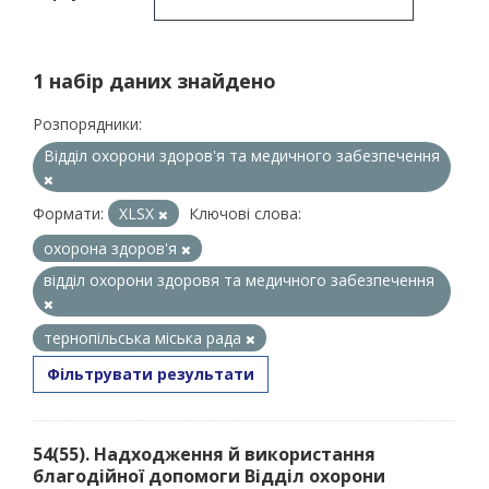
1 набір даних знайдено
Розпорядники:
Відділ охорони здоров'я та медичного забезпечення
Формати:
XLSX
Ключові слова:
охорона здоров'я
відділ охорони здоровя та медичного забезпечення
тернопільська міська рада
Фільтрувати результати
54(55). Надходження й використання
благодійної допомоги Відділ охорони