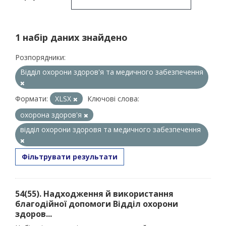
1 набір даних знайдено
Розпорядники:
Відділ охорони здоров'я та медичного забезпечення
Формати:
XLSX
Ключові слова:
охорона здоров'я
відділ охорони здоровя та медичного забезпечення
Фільтрувати результати
54(55). Надходження й використання
благодійної допомоги Відділ охорони
здоров...