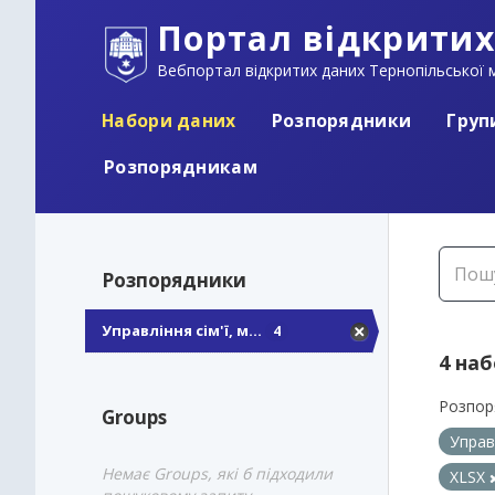
Портал відкритих
Вебпортал відкритих даних Тернопільської м
Набори даних
Розпорядники
Груп
Розпорядникам
Розпорядники
Управління сім'ї, м...
4
4 на
Розпор
Groups
Управ
Немає Groups, які б підходили
XLSX