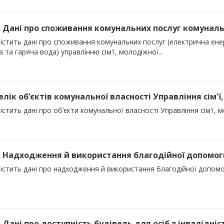
). Дані про споживання комунальних послуг комуналь
істить дані про споживання комунальних послуг (електрична енер
 та гаряча вода) управлінню сім'ї, молодіжної...
елік об’єктів комунальної власності Управління сім'ї,
істить дані про об’єкти комунальної власності Управління сім'ї, 
). Надходження й використання благодійної допомоги 
істить дані про надходження й використання благодійної допомог
. Дані про доступність будівель для осіб з інвалідні