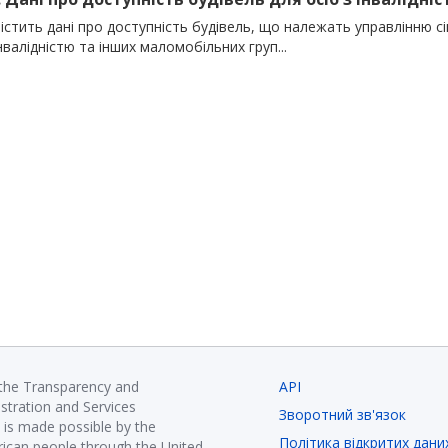
істить дані про доступність будівель, що належать управлінню сі
інвалідністю та інших маломобільних груп...
 the Transparency and
API
istration and Services
Зворотний зв'язок
is made possible by the
Політика відкритих дани
ican people through the United