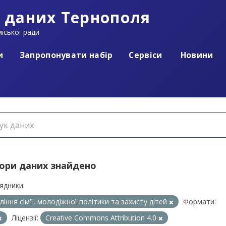
 даних Тернополя
іської ради
и
Запропонувати набір
Сервіси
Новини
бори даних знайдено
ядники:
ління сім'ї, молодіжної політики та захисту дітей
Формати:
Ліцензії:
Creative Commons Attribution 4.0