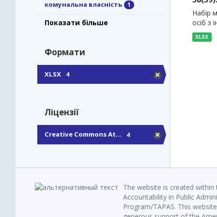
комунальна власність
1
Набір м
осіб з 
Показати більше
XLSX
Формати
XLSX
4
Ліцензії
Creative Commons At...
4
The website is created within
Accountability in Public Admin
Program/TAPAS. This website 
generous support of the Amer