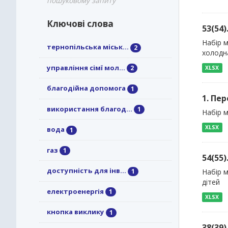
пошуковому запиту
Ключові слова
53(54
Набір м
тернопільська міськ...
2
холодна
управління сімї мол...
2
XLSX
благодійна допомога
1
1. Пер
використання благод...
1
Набір м
XLSX
вода
1
газ
1
54(55
доступність для інв...
1
Набір м
дітей
електроенергія
1
XLSX
кнопка виклику
1
38(39)