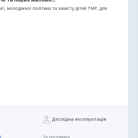
м'ї, молодіжної політики та захисту дітей ТМР, для
Дослідна експлуатація
х
За підтримки