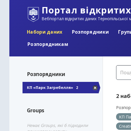
Портал відкритих
Вебпортал відкритих даних Тернопільської м
Набори даних
Розпорядники
Груп
Розпорядникам
Розпорядники
КП «Парк Загребелля»
2
2 на
Розпор
Groups
КП Па
Немає Groups, які б підходили
Creat