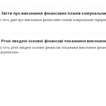
). Звіти про виконання фінансових планів комунальни
істить дані про виконання фінансових планів комунальних підпр
). Річні зведені основні фінансові показники виконанн
істить річні зведені основні фінансові показники виконання фін
Загребелля»