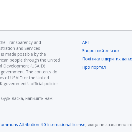
 the Transparency and
API
istration and Services
Зворотний зв'язок
is made possible by the
Політика відкритих дани
ican people through the United
nal Development (USAID)
Про портал
K government. The contents do
ews of USAID or the United
government’s official policies.
 будь ласка, напишіть нам:
Commons Attribution 4.0 International license
, якщо не зазначено і