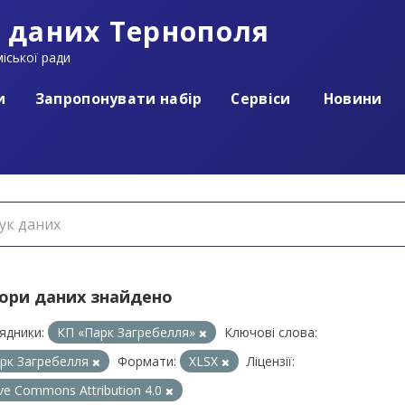
 даних Тернополя
іської ради
и
Запропонувати набір
Сервіси
Новини
бори даних знайдено
ядники:
КП «Парк Загребелля»
Ключові слова:
рк Загребелля
Формати:
XLSX
Ліцензії:
ive Commons Attribution 4.0