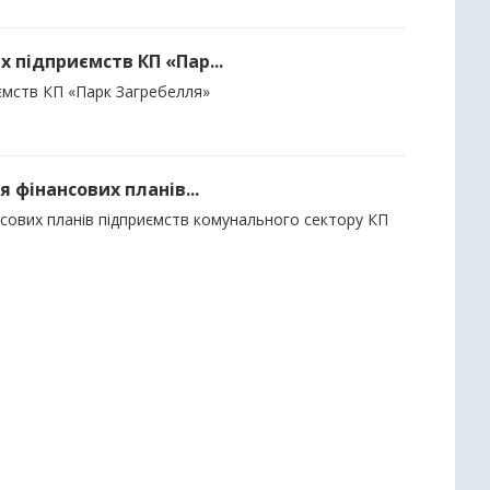
х підприємств КП «Пар...
иємств КП «Парк Загребелля»
я фінансових планів...
ансових планів підприємств комунального сектору КП