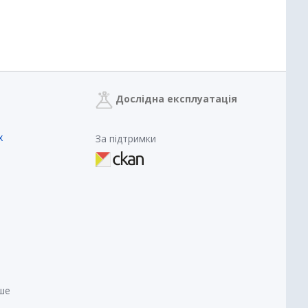
Дослідна експлуатація
х
За підтримки
нше