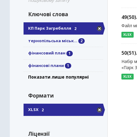
пошуковому запиту
Ключові слова
49(50
Файл м
КП Парк Загребелля
2
XLSX
тернопільська міськ...
2
50(51
фінансовий план
1
Набір м
фінансові плани
1
«Парк 
Показати лише популярні
XLSX
Формати
XLSX
2
Ліцензії