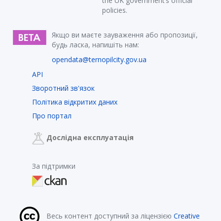
the UK government’s official
policies.
Якщо ви маєте зауваження або пропозиції,
будь ласка, напишіть нам:
opendata@ternopilcity.gov.ua
API
Зворотний зв'язок
Політика відкритих даних
Про портал
Дослідна експлуатація
За підтримки
Весь контент доступний за ліцензією
Creative