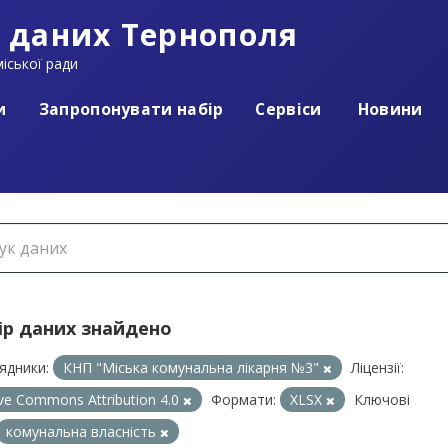
 даних Тернополя
іської ради
и
Запропонувати набір
Сервіси
Новини
ір даних знайдено
ядники:
КНП "Міська комунальна лікарня №3"
Ліцензії:
ive Commons Attribution 4.0
Формати:
XLSX
Ключові
комунальна власність