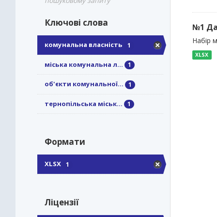
пошуковому запиту
Ключові слова
№1 Да
Набір м
комунальна власність
1
XLSX
міська комунальна л...
1
об'єкти комунальної...
1
тернопільська міськ...
1
Формати
XLSX
1
Ліцензії