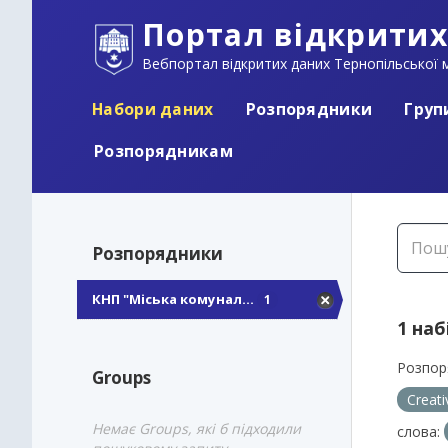
Портал відкритих
Вебпортал відкритих даних Тернопільської м
Набори даних
Розпорядники
Груп
Розпорядникам
Розпорядники
КНП "Міська комунал...
1
1 наб
Розпор
Groups
Creat
Немає Groups, які б підходили
слова: