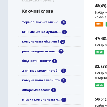
пошуковому запиту
48(49
Ключові слова
Набір м
комуна
тернопільська міськ...
6
XML
КНП міська комуналь...
3
47(48
комунальна лікарня 3
2
Набір 
річні зведені основ...
2
XLSX
бюджетні кошти
1
32. (
дані про медичне об...
1
Набір м
лікарн
комунальна власність
1
XLSX
лікарські засоби
1
50(51
міська комунальна л...
1
Набір м