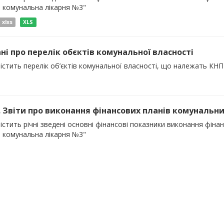
а комунальна лікарня №3"
xlxs
XLS
ні про перелік обєктів комунальної власності
істить перелік об’єктів комунальної власності, що належать КН
). Звіти про виконання фінансових планів комунальни
істить річні зведені основні фінансові показники виконання фін
а комунальна лікарня №3"