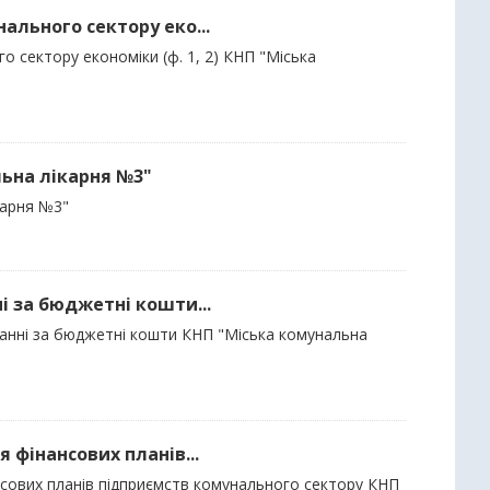
нального сектору еко...
о сектору економіки (ф. 1, 2) КНП "Міська
льна лікарня №3"
карня №3"
ні за бюджетні кошти...
дбанні за бюджетні кошти КНП "Міська комунальна
я фінансових планів...
ансових планів підприємств комунального сектору КНП