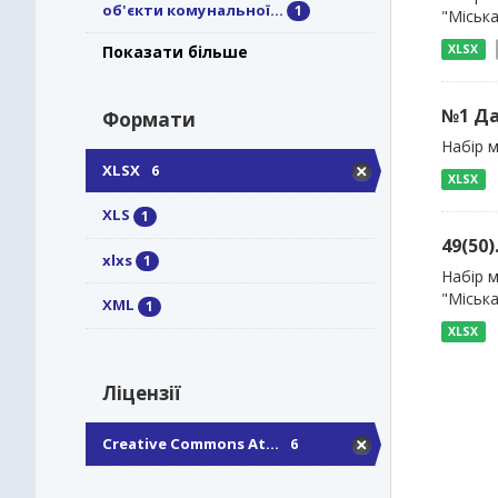
об'єкти комунальної...
1
"Міськ
XLSX
Показати більше
№1 Да
Формати
Набір м
XLSX
6
XLSX
XLS
1
49(50
xlxs
1
Набір м
"Міськ
XML
1
XLSX
Ліцензії
Creative Commons At...
6