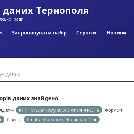
 даних Тернополя
іської ради
и
Запропонувати набір
Сервіси
Новини
борів даних знайдено
ядники:
КНП "Міська комунальна лікарня №3"
Формати:
Ліцензії:
Creative Commons Attribution 4.0