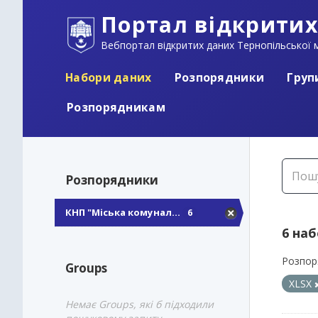
Портал відкритих
Вебпортал відкритих даних Тернопільської м
Набори даних
Розпорядники
Груп
Розпорядникам
Розпорядники
КНП "Міська комунал...
6
6 на
Розпор
Groups
XLSX
Немає Groups, які б підходили