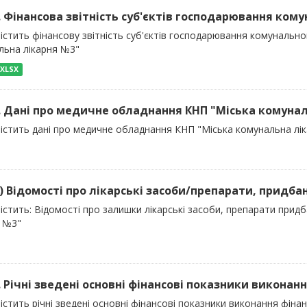
). Фінансова звітність суб'єктів господарювання кому
істить фінансову звітність суб'єктів господарювання комунальног
льна лікарня №3"
XLSX
). Дані про медичне обладнання КНП "Міська комуна
містить дані про медичне обладнання КНП "Міська комунальна лі
33) Відомості про лікарські засоби/препарати, придба
істить: Відомості про залишки лікарські засоби, препарати при
я №3"
). Річні зведені основні фінансові показники виконанн
істить річні зведені основні фінансові показники виконання фін