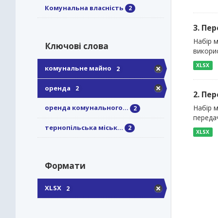
Комунальна власність
2
3. Пер
Набір м
Ключові слова
викорис
XLSX
комунальне майно
2
оренда
2
2. Пе
Набір м
оренда комунального...
2
передач
тернопільська міськ...
2
XLSX
Формати
XLSX
2