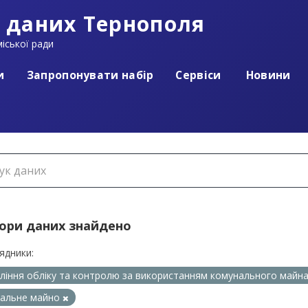
 даних Тернополя
іської ради
и
Запропонувати набір
Сервіси
Новини
бори даних знайдено
ядники:
ління обліку та контролю за використанням комунального майн
нальне майно