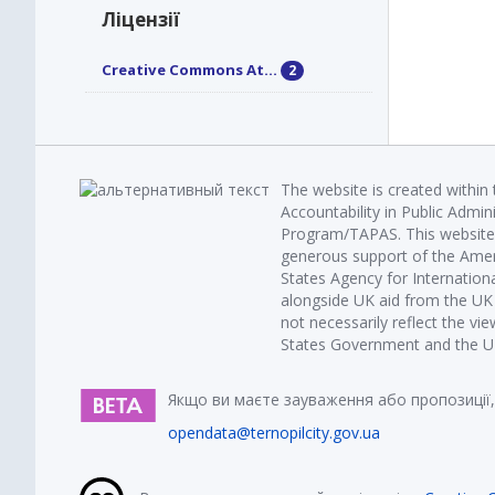
Ліцензії
Creative Commons At...
2
The website is created within
Accountability in Public Admin
Program/TAPAS. This website 
generous support of the Amer
States Agency for Internatio
alongside UK aid from the U
not necessarily reflect the vi
States Government and the UK 
Якщо ви маєте зауваження або пропозиції,
opendata@ternopilcity.gov.ua