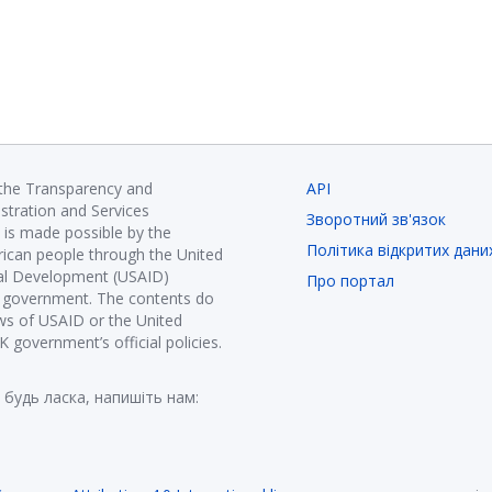
 the Transparency and
API
istration and Services
Зворотний зв'язок
is made possible by the
Політика відкритих дани
ican people through the United
nal Development (USAID)
Про портал
K government. The contents do
ews of USAID or the United
government’s official policies.
 будь ласка, напишіть нам: