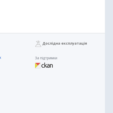
Дослідна експлуатація
х
За підтримки