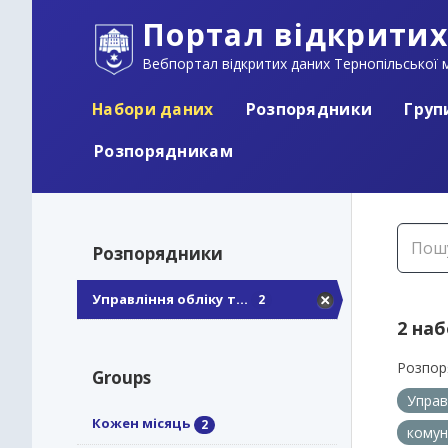
Портал відкритих
Вебпортал відкритих даних Тернопільської м
Набори даних
Розпорядники
Груп
Розпорядникам
Розпорядники
Управління обліку т...
2
2 на
Розпор
Groups
Управ
Кожен місяць
2
кому