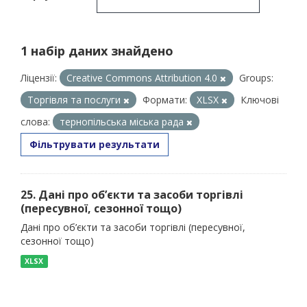
1 набір даних знайдено
Ліцензії:
Creative Commons Attribution 4.0
Groups:
Торгівля та послуги
Формати:
XLSX
Ключові
слова:
тернопільська міська рада
Фільтрувати результати
25. Дані про об’єкти та засоби торгівлі
(пересувної, сезонної тощо)
Дані про об’єкти та засоби торгівлі (пересувної,
сезонної тощо)
XLSX