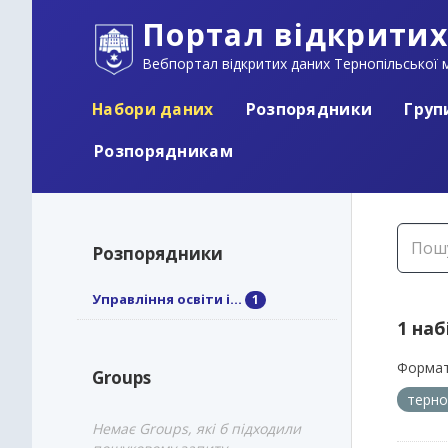
Портал відкритих
Вебпортал відкритих даних Тернопільської м
Набори даних
Розпорядники
Груп
Розпорядникам
Розпорядники
Управління освіти і...
1
1 наб
Формат
Groups
терно
Немає Groups, які б підходили