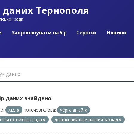
 даних Тернополя
іської ради
и
Запропонувати набір
Сервіси
Новини
ір даних знайдено
и:
XLS
Ключові слова:
черга дітей
пільська міська рада
дошкільний навчальний заклад