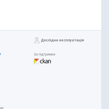
Дослідна експлуатація
х
За підтримки
нше