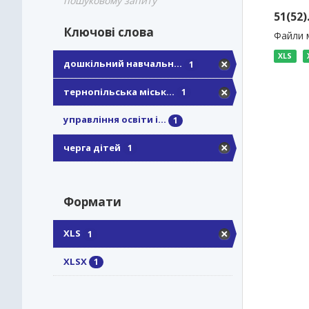
пошуковому запиту
51(52
Ключові слова
Файли м
XLS
дошкільний навчальн...
1
тернопільська міськ...
1
управління освіти і...
1
черга дітей
1
Формати
XLS
1
XLSX
1