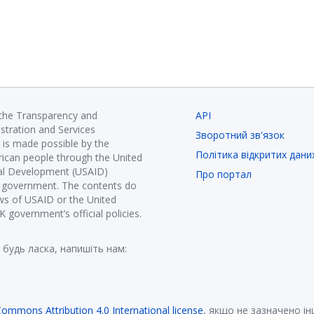
 the Transparency and
API
istration and Services
Зворотний зв'язок
is made possible by the
Політика відкритих дани
ican people through the United
nal Development (USAID)
Про портал
K government. The contents do
ews of USAID or the United
government’s official policies.
 будь ласка, напишіть нам:
Commons Attribution 4.0 International license
, якщо не зазначено і