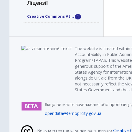
Ліцензії
Creative Commons At...
1
The website is created within
Accountability in Public Admin
Program/TAPAS. This website 
generous support of the Amer
States Agency for Internatio
alongside UK aid from the U
not necessarily reflect the vi
States Government and the UK 
Якщо ви маєте зауваження або пропозиції,
opendata@ternopilcity.gov.ua
Весь контент доступний за ліцензією
Creative 