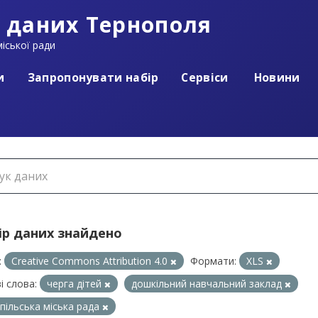
 даних Тернополя
іської ради
и
Запропонувати набір
Сервіси
Новини
ір даних знайдено
:
Creative Commons Attribution 4.0
Формати:
XLS
і слова:
черга дітей
дошкільний навчальний заклад
пільська міська рада