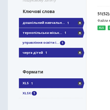
пошуковому запиту
Ключові слова
51(52
Файли м
дошкільний навчальн...
1
XLS
тернопільська міськ...
1
управління освіти і...
1
черга дітей
1
Формати
XLS
1
XLSX
1