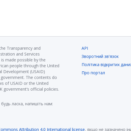
 the Transparency and
API
istration and Services
Зворотний зв'язок
is made possible by the
Політика відкритих дани
ican people through the United
nal Development (USAID)
Про портал
K government. The contents do
ews of USAID or the United
government’s official policies.
 будь ласка, напишіть нам:
Commons Attribution 4.0 International license
, якщо не зазначено і