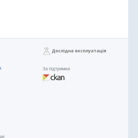
Дослідна експлуатація
х
За підтримки
нше