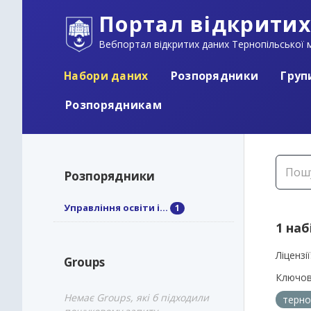
Портал відкритих
Вебпортал відкритих даних Тернопільської м
Набори даних
Розпорядники
Груп
Розпорядникам
Розпорядники
Управління освіти і...
1
1 наб
Ліцензії
Groups
Ключов
Немає Groups, які б підходили
терно