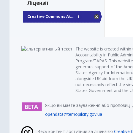
Ліцензії
Creative Commons At...
1
The website is created within
Accountability in Public Admin
Program/TAPAS. This website 
generous support of the Amer
States Agency for Internatio
alongside UK aid from the U
not necessarily reflect the vi
States Government and the UK 
Якщо ви маєте зауваження або пропозиції,
opendata@ternopilcity.gov.ua
Весь контент доступний за ліцензією
Creative 