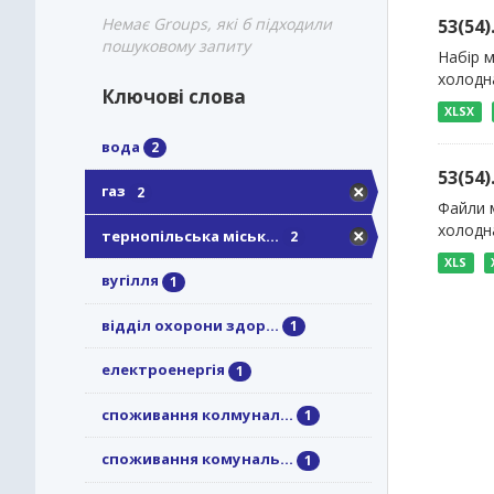
Немає Groups, які б підходили
53(54
пошуковому запиту
Набір м
холодна
Ключові слова
XLSX
вода
2
53(54
газ
2
Файли м
холодна
тернопільська міськ...
2
XLS
вугілля
1
відділ охорони здор...
1
електроенергія
1
споживання колмунал...
1
споживання комуналь...
1