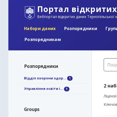
Портал відкритих
Вебпортал відкритих даних Тернопільської м
Набори даних
Розпорядники
Груп
Розпорядникам
Розпорядники
Відділ охорони здор...
1
2 на
Управління освіти і...
1
Ліцензії
Ключов
Groups