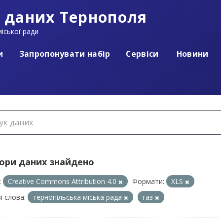
 даних Тернополя
іської ради
и
Запропонувати набір
Сервіси
Новини
бори даних знайдено
:
Creative Commons Attribution 4.0
Формати:
XLS
і слова:
тернопільська міська рада
газ