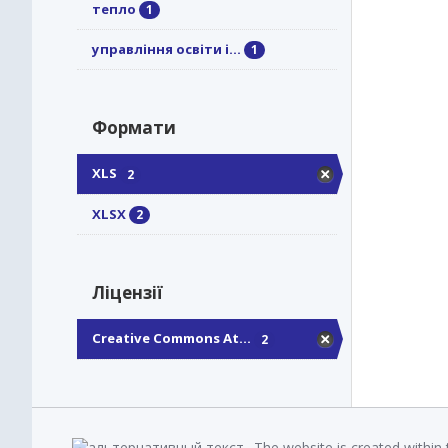
тепло
1
управління освіти і...
1
Формати
XLS
2
XLSX
2
Ліцензії
Creative Commons At...
2
The website is created within