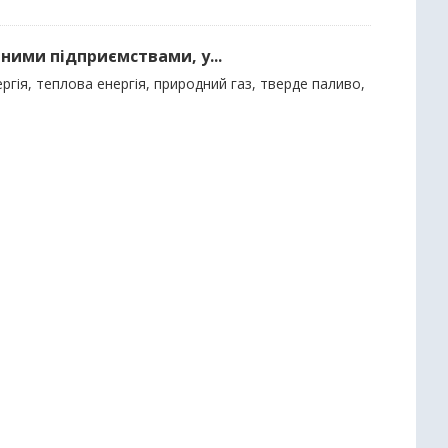
ними підприємствами, у...
гія, теплова енергія, природний газ, тверде паливо,