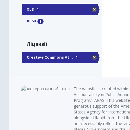
XLS
1
XLSX
1
Ліцензії
Creative Commons At...
1
The website is created within
Accountability in Public Admin
Program/TAPAS. This website 
generous support of the Amer
States Agency for Internatio
alongside UK aid from the U
not necessarily reflect the vi
States Government and the UK 