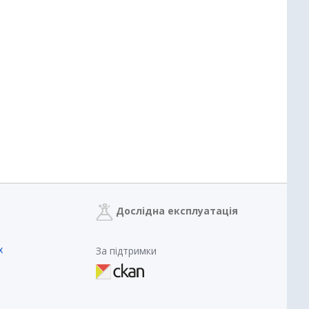
Дослідна експлуатація
х
За підтримки