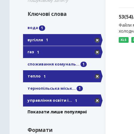
пошуковому запиту
Ключові слова
53(54
Файли м
вода
1
холодна
вугілля
1
XLS
газ
1
споживання комуналь...
1
тепло
1
тернопільська міськ...
1
управління освіти і...
1
Показати лише популярні
Формати