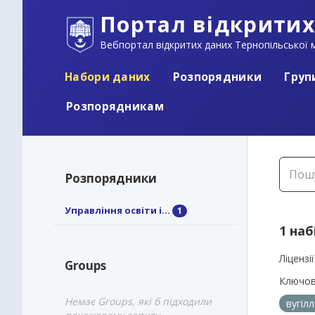
Портал відкритих
Вебпортал відкритих даних Тернопільської м
Набори даних
Розпорядники
Груп
Розпорядникам
Розпорядники
Управління освіти і...
1
1 наб
Ліцензії
Groups
Ключов
Немає Groups, які б підходили
вугіл