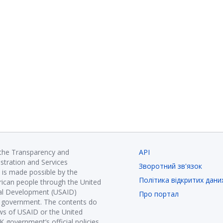
 the Transparency and
API
istration and Services
Зворотний зв'язок
is made possible by the
Політика відкритих дани
ican people through the United
nal Development (USAID)
Про портал
K government. The contents do
ews of USAID or the United
government’s official policies.